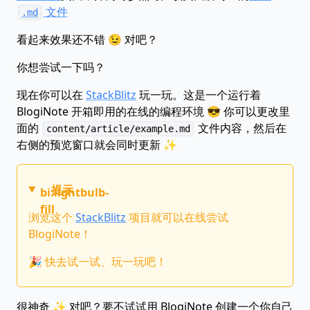
文件
.md
看起来效果还不错 😉 对吧？
你想尝试一下吗？
现在你可以在
StackBlitz
玩一玩。这是一个运行着
BlogiNote 开箱即用的在线的编程环境 😎 你可以更改里
面的
文件内容，然后在
content/article/example.md
右侧的预览窗口就会同时更新 ✨
提示
bi:lightbulb-
fill
浏览这个
StackBlitz
项目就可以在线尝试
BlogiNote！
🎉 快去试一试、玩一玩吧！
很神奇 ✨ 对吧？要不试试用 BlogiNote 创建一个你自己