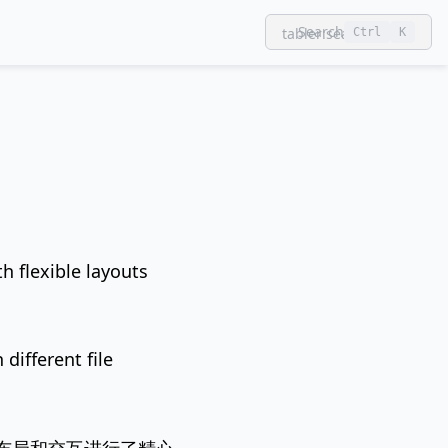
Search
tabler:search
Ctrl
K
h flexible layouts
different file