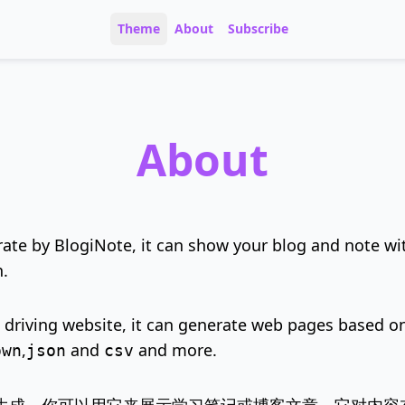
Theme
About
Subscribe
About
rate by BlogiNote, it can show your blog and note wit
n.
 driving website, it can generate web pages based on 
,
and
and more.
own
json
csv